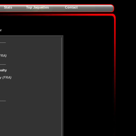
Stats
Top Jaquettes
Contact
ur
____
(FRA)
____
alty
ty (FRA)
____
____