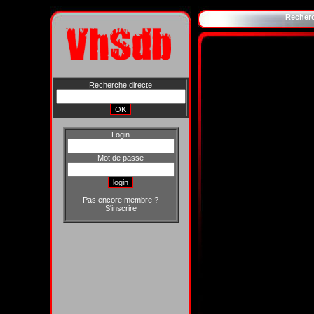
Recher
Recherche directe
Login
Mot de passe
Pas encore membre ?
S'inscrire