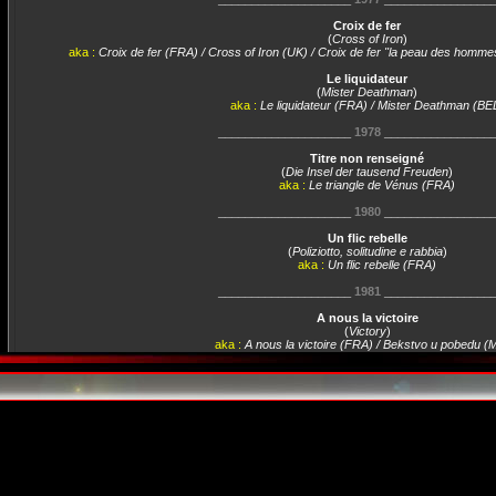
Croix de fer
(
Cross of Iron
)
aka :
Croix de fer (FRA) / Cross of Iron (UK) / Croix de fer "la peau des homm
Le liquidateur
(
Mister Deathman
)
aka :
Le liquidateur (FRA) / Mister Deathman (BE
____________________
1978
________________
Titre non renseigné
(
Die Insel der tausend Freuden
)
aka :
Le triangle de Vénus (FRA)
____________________
1980
________________
Un flic rebelle
(
Poliziotto, solitudine e rabbia
)
aka :
Un flic rebelle (FRA)
____________________
1981
________________
A nous la victoire
(
Victory
)
aka :
A nous la victoire (FRA) / Bekstvo u pobedu 