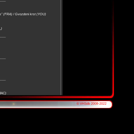
es" (FRA) / Gvozdeni krst (YOU)
L)
____
____
____
(MAC)
© VHSdb 2008-2022