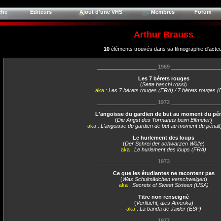
che
Editeurs
Ajout d'une VHS
Membres
Forum
Arthur Brauss
10
éléments trouvés dans sa filmographie d'acte
____________________
1969
________________
Les 7 bérets rouges
(
Sette baschi rossi
)
aka :
Les 7 bérets rouges (FRA) / 7 bérets rouges 
____________________
1972
________________
L'angoisse du gardien de but au moment du pén
(
Die Angst des Tormanns beim Elfmeter
)
aka :
L'angoisse du gardien de but au moment du pénal
Le hurlement des loups
(
Der Schrei der schwarzen Wölfe
)
aka :
Le hurlement des loups (FRA)
____________________
1973
________________
Ce que les étudiantes ne racontent pas
(
Was Schulmädchen verschweigen
)
aka :
Secrets of Sweet Sixteen (USA)
Titre non renseigné
(
Verflucht, dies Amerika
)
aka :
La banda de Jaider (ESP)
____________________
1977
________________