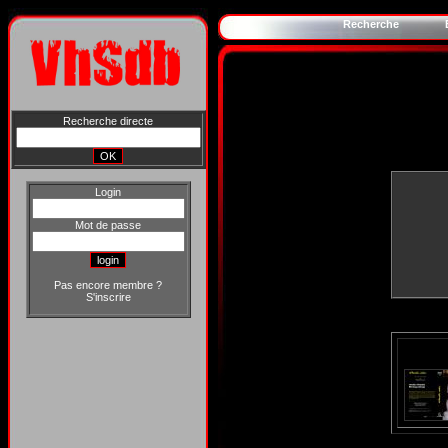
Recherche
Recherche directe
Login
Mot de passe
Pas encore membre ?
S'inscrire