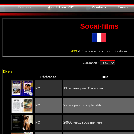
che
Editeurs
Ajout d'une VHS
Membres
Forum
Socai-films
439
VHS référencées chez cet éditeur
Collection :
Divers
Référence
Titre
NC
13 femmes pour Casanova
NC
2 croix pour un implacable
NC
20000 vieux sous mémère