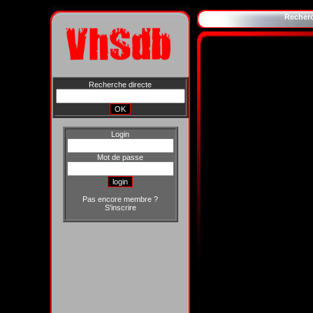
Recher
Recherche directe
Login
Mot de passe
Pas encore membre ?
S'inscrire