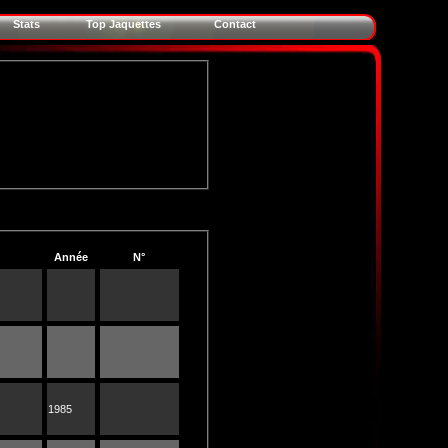
Stats
Top Jaquettes
Contact
Année
N°
1985