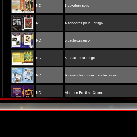
NC
3 cavaliers noirs
NC
4 salopards pour Garingo
NC
5 gâchettes en or
NC
5 rafales pour Ringo
NC
A travers les ronces vers les étoiles
NC
Alerte en Extrême-Orient
NC
American kiss
NC
American Taboo