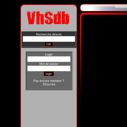
Recher
Recherche directe
Login
Mot de passe
Pas encore membre ?
S'inscrire