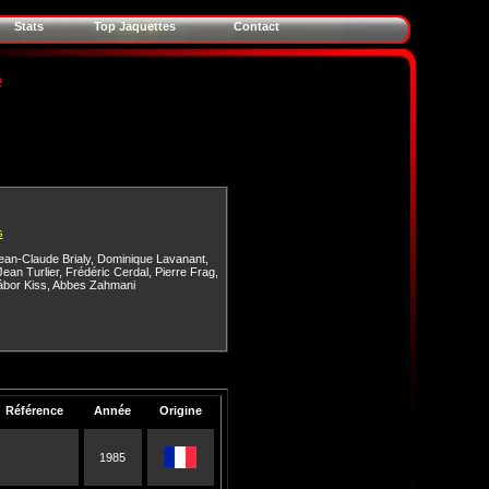
Stats
Top Jaquettes
Contact
e
s
ean-Claude Brialy
,
Dominique Lavanant
,
Jean Turlier
,
Frédéric Cerdal
,
Pierre Frag
,
bor Kiss
,
Abbes Zahmani
Référence
Année
Origine
1985