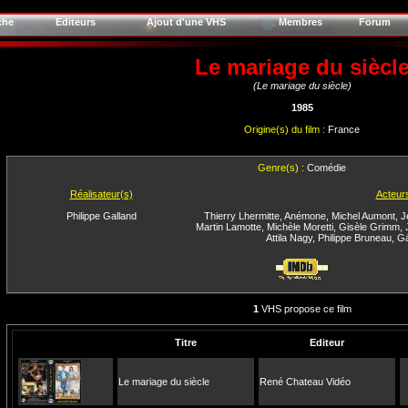
che
Editeurs
Ajout d'une VHS
Membres
Forum
Le mariage du siècl
(Le mariage du siècle)
1985
Origine(s) du film :
France
Genre(s) :
Comédie
Réalisateur(s)
Acteur
Philippe Galland
Thierry Lhermitte
,
Anémone
,
Michel Aumont
,
J
Martin Lamotte
,
Michèle Moretti
,
Gisèle Grimm
,
Attila Nagy
,
Philippe Bruneau
,
Gá
1
VHS propose ce film
Titre
Editeur
Le mariage du siècle
René Chateau Vidéo