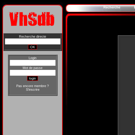
Recherche
Recherche directe
Login
Mot de passe
Pas encore membre ?
S'inscrire