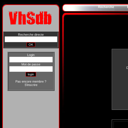
Recherche
Recherche directe
Login
Mot de passe
D
Pas encore membre ?
S'inscrire