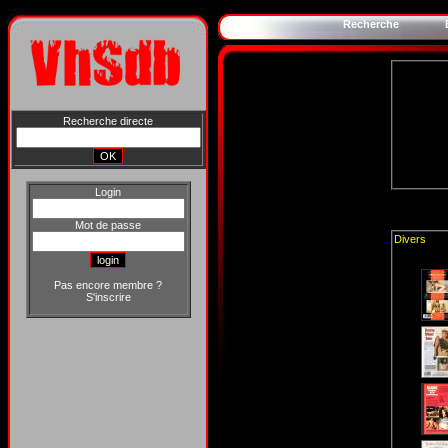
Recherche
Recherche directe
Login
Mot de passe
Divers
Pas encore membre ?
S'inscrire