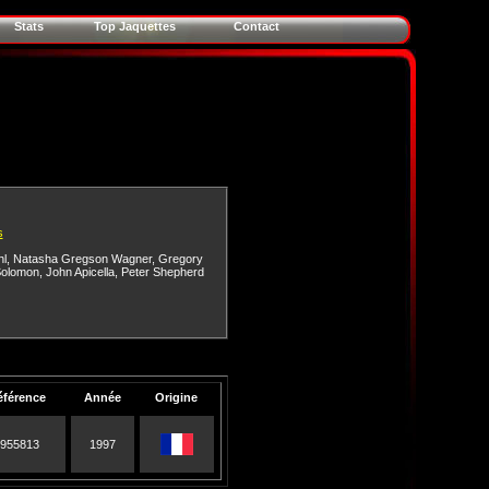
Stats
Top Jaquettes
Contact
s
hl
,
Natasha Gregson Wagner
,
Gregory
olomon
,
John Apicella
,
Peter Shepherd
éférence
Année
Origine
955813
1997