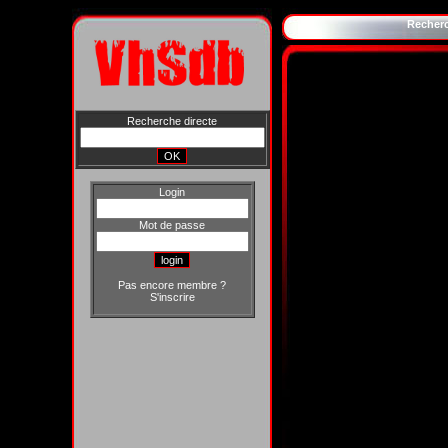
Recher
Recherche directe
Login
Mot de passe
Pas encore membre ?
S'inscrire