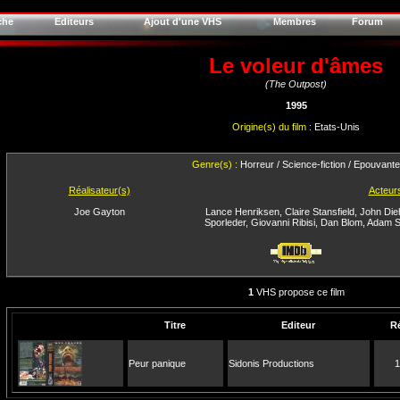
che
Editeurs
Ajout d'une VHS
Membres
Forum
Le voleur d'âmes
(The Outpost)
1995
Origine(s) du film :
Etats-Unis
Genre(s) :
Horreur / Science-fiction / Epouvante
Réalisateur(s)
Acteur
Joe Gayton
Lance Henriksen
,
Claire Stansfield
,
John Die
Sporleder
,
Giovanni Ribisi
,
Dan Blom
,
Adam S
1
VHS propose ce film
Titre
Editeur
R
Peur panique
Sidonis Productions
1