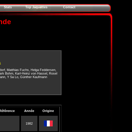
Stats
Top Jaquettes
Contact
nde
s
dorf
,
Matthias Fuchs
,
Helga Feddersen
,
ark Bohm
,
Karl-Heinz von Hassel
,
Rosel
mann
,
Y Sa Lo
,
Günther Kaufmann
Référence
Année
Origine
1982