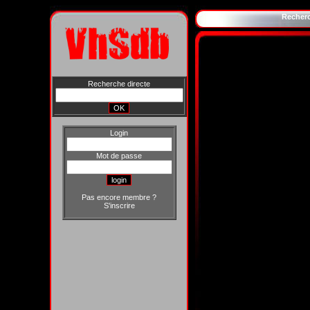
Recher
Recherche directe
Login
Mot de passe
Pas encore membre ?
S'inscrire