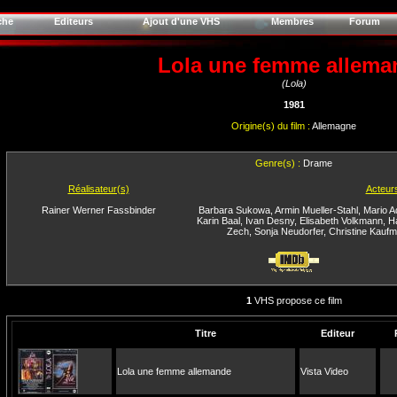
che
Editeurs
Ajout d'une VHS
Membres
Forum
Lola une femme allema
(Lola)
1981
Origine(s) du film :
Allemagne
Genre(s) :
Drame
Réalisateur(s)
Acteur
Rainer Werner Fassbinder
Barbara Sukowa
,
Armin Mueller-Stahl
,
Mario A
Karin Baal
,
Ivan Desny
,
Elisabeth Volkmann
,
H
Zech
,
Sonja Neudorfer
,
Christine Kauf
1
VHS propose ce film
Titre
Editeur
Lola une femme allemande
Vista Video