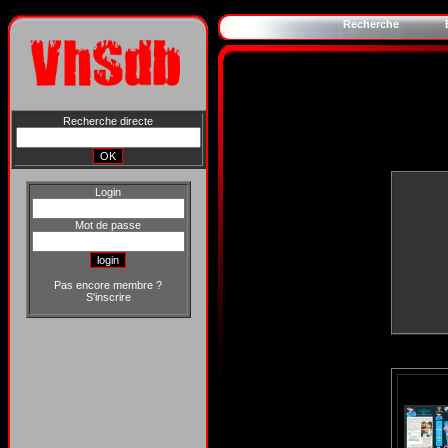
Recherche
Recherche directe
Login
Mot de passe
Pas encore membre ?
S'inscrire