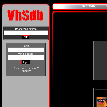
Recherche
Recherche directe
Login
Mot de passe
Pas encore membre ?
S'inscrire