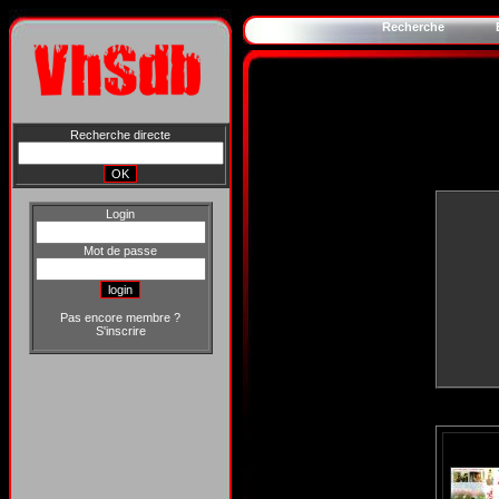
Recherche
Recherche directe
Login
Mot de passe
Pas encore membre ?
S'inscrire