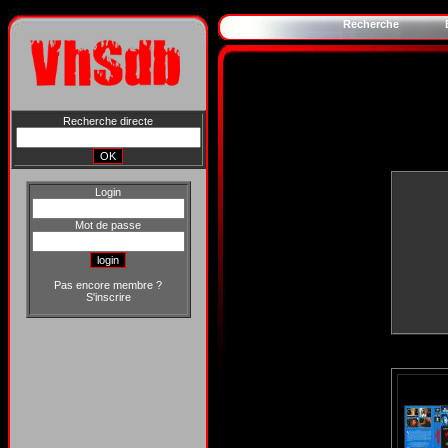
Recherche
Recherche directe
Login
Mot de passe
Pas encore membre ?
S'inscrire