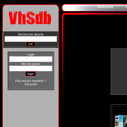
Recherche
Recherche directe
Login
Mot de passe
Pas encore membre ?
S'inscrire