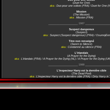
(
Duet for One
)
aka :
Duo pour une soliste (FRA) / Duet for One (
Mission
(
The Mission
)
aka :
Mission (FRA)
____________________
1987
________________
Suspect dangereux
(
Suspect
)
aka :
Suspect (Suspect dangereux) (FRA) / Osumnjiče
Titre non renseigné
(
Sworn to Silence
)
aka :
Condamné au silence (FRA)
L'irlandais
(
A Prayer for the Dying
)
aka :
L'irlandais (FRA) / A Prayer for the Dying (NL) / A Prayer for the Dying (U
____________________
1988
________________
L'inspecteur Harry est la dernière cible
(
The Dead Pool
)
aka :
L'inspecteur Harry est la dernière cible (FRA) / Dirty Harry i
Le prix de la passion
(
The Good Mother
)
aka :
Le prix de la passion (FRA)
Satisfaction
(
Satisfaction
)
aka :
Satisfaction (FRA)
____________________
1989
________________