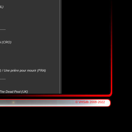
NL)
____
ni (CRO)
K) / Une prière pour mourir (FRA)
____
n The Dead Pool (UK)
© VHSdb 2008-2022
____