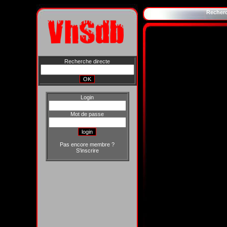
Recher
Recherche directe
Login
Mot de passe
Pas encore membre ?
S'inscrire