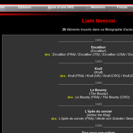
che
Editeurs
Ajout d'une VHS
Membres
Forum
Liam Neeson
26
éléments trouvés dans sa filmographie d'acte
____________________
1981
________________
Excalibur
(
Excalibur
)
aka :
Excalibur (FRA) / Excalibur (ITA) / Excalibur (USA) / E
____________________
1983
________________
Krull
(
Krull
)
aka :
Krull (FRA) / Krull (UK) / Krull (CRO) / Krull (
____________________
1984
________________
Le Bounty
(
The Bounty
)
aka :
Le Bounty (FRA) / The Bounty (CRO)
____________________
1985
________________
L'épée du sorcier
(
Arthur the King
)
aka :
L'épée du sorcier (FRA) / Merlin och Svärdet i Ste
____________________
1986
________________
Duo pour une soliste