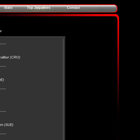
Stats
Top Jaquettes
Contact
ur
____
xcalibur (CRO)
____
DE)
____
____
nen (SUE)
____