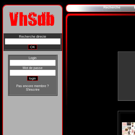
Recherche
Recherche directe
Login
Mot de passe
Pas encore membre ?
S'inscrire