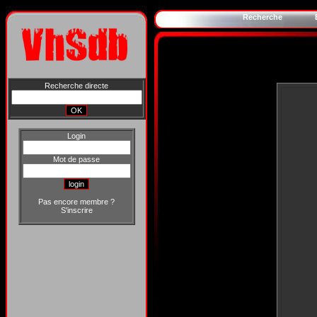
Recherche
Recherche directe
Login
Mot de passe
Pas encore membre ?
S'inscrire