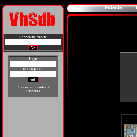
Recherche
Recherche directe
Login
Mot de passe
Pas encore membre ?
S'inscrire