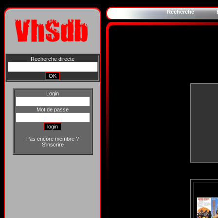
Recherche
Recherche directe
Login
Mot de passe
Pas encore membre ?
S'inscrire