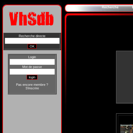
Recherche
Recherche directe
Login
Mot de passe
Pas encore membre ?
S'inscrire