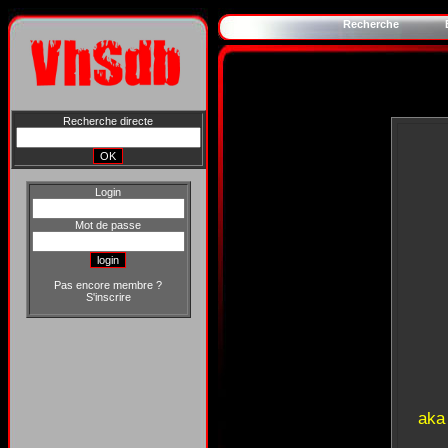
Recherche
Recherche directe
Login
Mot de passe
Pas encore membre ?
S'inscrire
aka