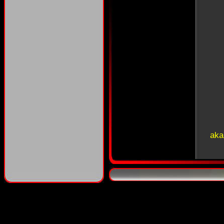
aka
aka