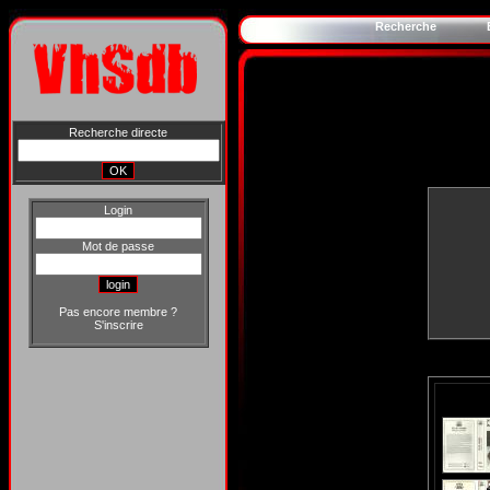
Recherche
Recherche directe
Login
Mot de passe
Pas encore membre ?
S'inscrire