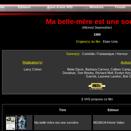
che
Editeurs
Ajout d'une VHS
Membres
Forum
Ma belle-mère est une sor
(Wicked Stepmother)
1989
Origine(s) du film :
Etats-Unis
Genre(s) :
Comédie / Fantastique / Horreur
Réalisateur(s)
Acteur
Larry Cohen
Bette Davis
,
Barbara Carrera
,
Colleen Camp
Donahue
,
Tom Bosley
,
Richard Moll
,
Evelyn Key
Garrett
,
Laurene Landon
,
Bob 
1
VHS propose ce film
Titre
Editeur
Ma belle-mère est une sorcière
MGM/UA Home Video