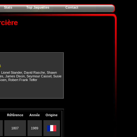
Stats
Top Jaquettes
Contact
cière
s
,
Lionel Stander
,
David Rasche
,
Shawn
es
,
James Dixon
,
Seymour Cassel
,
Susie
Goen
,
Robert Frank Telfer
Référence
Année
Origine
1807
1989