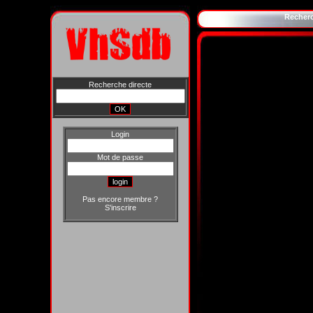
Recher
Recherche directe
Login
Mot de passe
Pas encore membre ?
S'inscrire