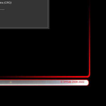
pira (CRO)
____
© VHSdb 2008-2022