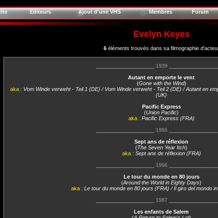
che
Editeurs
Ajout d'une VHS
Membres
Forum
Evelyn Keyes
6
éléments trouvés dans sa filmographie d'acteu
____________________
1939
________________
Autant en emporte le vent
(
Gone with the Wind
)
aka :
Vom Winde verweht - Teil 1 (DE) / Vom Winde verweht - Teil 2 (DE) / Autant en em
(UK)
Pacific Express
(
Union Pacific
)
aka :
Pacific Express (FRA)
____________________
1955
________________
Sept ans de réflexion
(
The Seven Year Itch
)
aka :
Sept ans de réflexion (FRA)
____________________
1956
________________
Le tour du monde en 80 jours
(
Around the World in Eighty Days
)
aka :
Le tour du monde en 80 jours (FRA) / Il giro del mondo in 
____________________
1987
________________
Les enfants de Salem
(
A Return to Salem's Lot
)