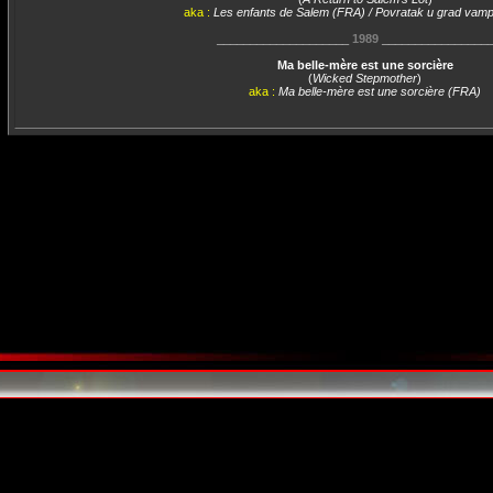
aka :
Les enfants de Salem (FRA) / Povratak u grad vam
____________________
1989
________________
Ma belle-mère est une sorcière
(
Wicked Stepmother
)
aka :
Ma belle-mère est une sorcière (FRA)