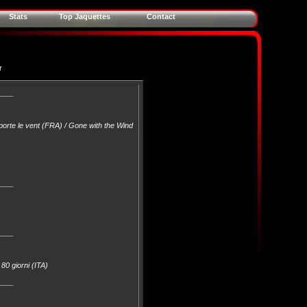
Stats
Top Jaquettes
Contact
r
____
porte le vent (FRA) / Gone with the Wind
____
____
80 giorni (ITA)
____