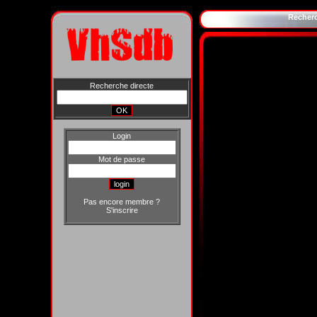
Recher
Recherche directe
Login
Mot de passe
Pas encore membre ?
S'inscrire