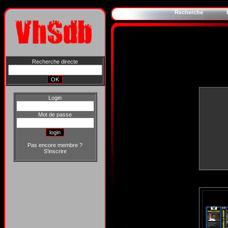
Recherche
Recherche directe
Login
Mot de passe
Pas encore membre ?
S'inscrire