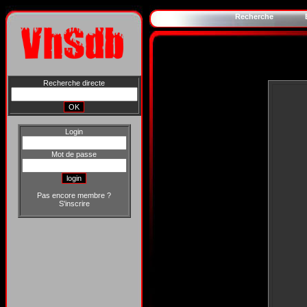
Recherche
Recherche directe
Login
Mot de passe
Pas encore membre ?
S'inscrire