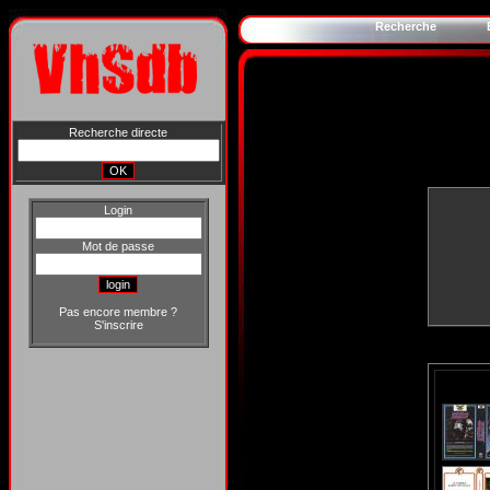
Recherche
Recherche directe
Login
Mot de passe
Pas encore membre ?
S'inscrire