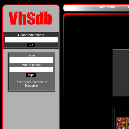
Recherche
Recherche directe
Login
Mot de passe
Pas encore membre ?
S'inscrire