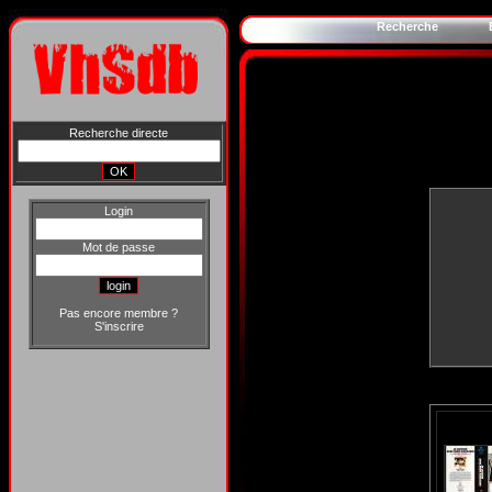
Recherche
Recherche directe
Login
Mot de passe
Pas encore membre ?
S'inscrire