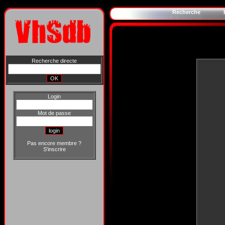
Recherche
Recherche directe
Login
Mot de passe
Pas encore membre ?
S'inscrire