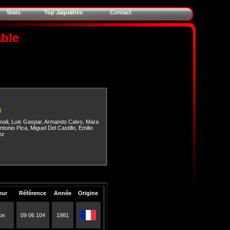
Stats
Top Jaquettes
Contact
able
s
nali
,
Luis Gaspar
,
Armando Calvo
,
Mara
ntonio Pica
,
Miguel Del Castillo
,
Emilio
ez
eur
Référence
Année
Origine
ox
09 06 104
1981