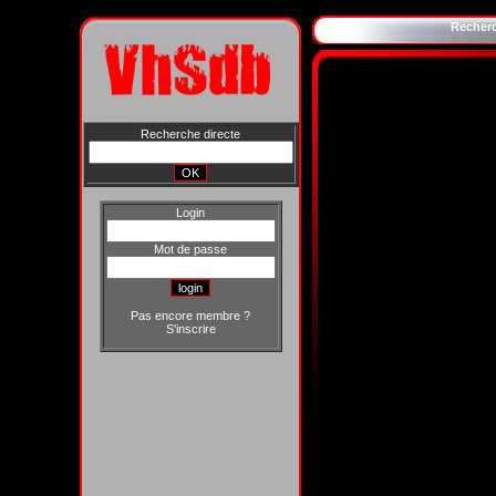
Recher
Recherche directe
Login
Mot de passe
Pas encore membre ?
S'inscrire