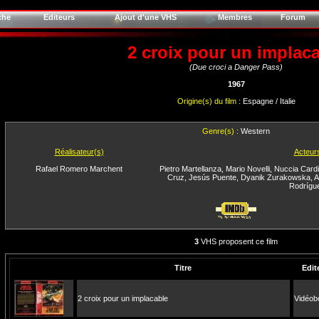
che
Editeurs
Ajout d'une VHS
Membres
Forum
2 croix pour un implac
(Due croci a Danger Pass)
1967
Origine(s) du film :
Espagne / Italie
Genre(s) :
Western
Réalisateur(s)
Acteur
Rafael Romero Marchent
Pietro Martellanza
,
Mario Novelli
,
Nuccia Cardi
Cruz
,
Jesús Puente
,
Dyanik Zurakowska
,
A
Rodrígu
3
VHS proposent ce film
Titre
Edit
2 croix pour un implacable
Vidéob