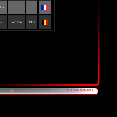
ilms
ox
WE 104
1981
© VHSdb 2008-2022