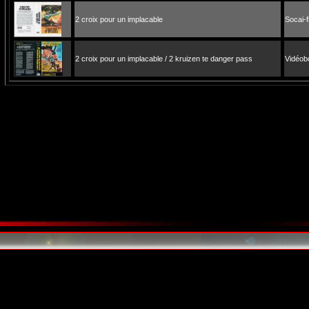
2 croix pour un implacable
Socai-f
2 croix pour un implacable / 2 kruizen te danger pass
Vidéob