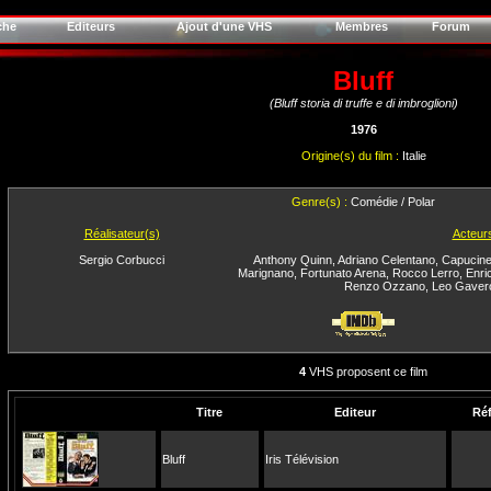
che
Editeurs
Ajout d'une VHS
Membres
Forum
Bluff
(Bluff storia di truffe e di imbroglioni)
1976
Origine(s) du film :
Italie
Genre(s) :
Comédie / Polar
Réalisateur(s)
Acteur
Sergio Corbucci
Anthony Quinn
,
Adriano Celentano
,
Capucin
Marignano
,
Fortunato Arena
,
Rocco Lerro
,
Enri
Renzo Ozzano
,
Leo Gaver
4
VHS proposent ce film
Titre
Editeur
Ré
Bluff
Iris Télévision