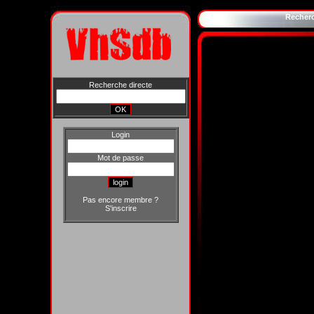
Recher
Recherche directe
Login
Mot de passe
Pas encore membre ?
S'inscrire