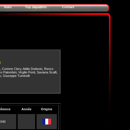
Stats
Top Jaquettes
Contact
s
e
,
Corinne Clery
,
Attilio Dottesio
,
Renzo
co Palombini
,
Virgilio Ponti
,
Saviana Scalfi
,
o
,
Giuseppe Tuminelli
férence
Année
Origine
040