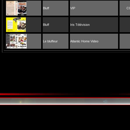
Bluff
VIP
C
Bluff
Iris Télévision
Le bluffeur
Atlantic Home Video