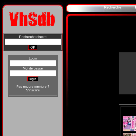
Recherche
Recherche directe
Login
Mot de passe
Pas encore membre ?
S'inscrire