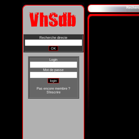
Recher
Recherche directe
Login
Mot de passe
Pas encore membre ?
S'inscrire