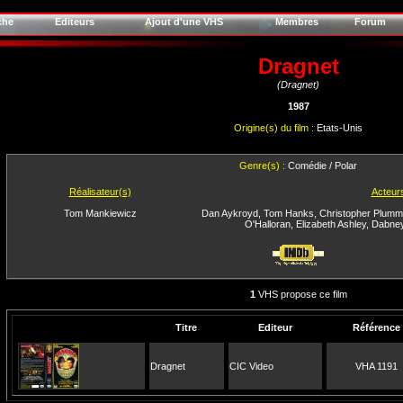
che
Editeurs
Ajout d'une VHS
Membres
Forum
Dragnet
(Dragnet)
1987
Origine(s) du film :
Etats-Unis
Genre(s) :
Comédie / Polar
Réalisateur(s)
Acteur
Tom Mankiewicz
Dan Aykroyd
,
Tom Hanks
,
Christopher Plumm
O'Halloran
,
Elizabeth Ashley
,
Dabne
1
VHS propose ce film
Titre
Editeur
Référence
Dragnet
CIC Video
VHA 1191