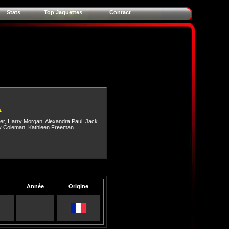
Stats
Top Jaquettes
Contact
s
er
,
Harry Morgan
,
Alexandra Paul
,
Jack
y Coleman
,
Kathleen Freeman
Année
Origine