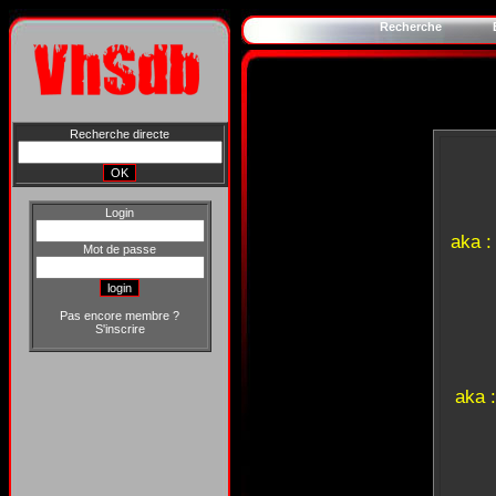
Recherche
Recherche directe
Login
aka 
Mot de passe
Pas encore membre ?
S'inscrire
aka 