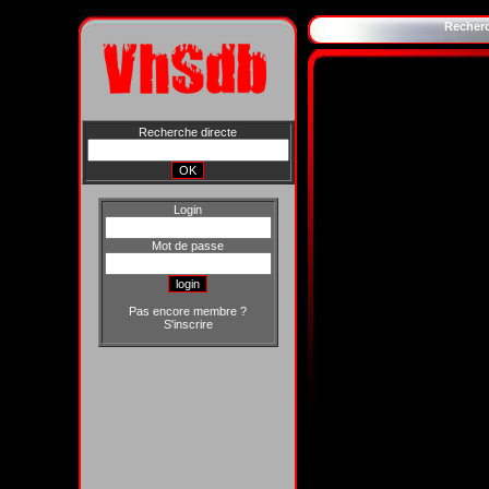
Recher
Recherche directe
Login
Mot de passe
Pas encore membre ?
S'inscrire