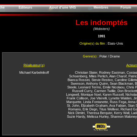
che
Editeurs
Ajout d'une VHS
Membres
Forum
Les indomptés
(Mobsters)
1991
Origine(s) du film :
Etats-Unis
Genre(s) :
Polar / Drame
Réalisateur(s)
Acteur
Michael Karbelnikoff
Christian Slater
,
Rodney Eastman
,
Costas
Schoenberg
,
Miles Perlich
,
Alan Charof
,
Patri
Bianca Rossini
,
Stevie Restivo
,
Caroline Gillett
Swenson
,
Anthony Quinn
,
Sean Blackman
,
B
Steele
,
Leonard Termo
,
Emile Nicolaou
,
Chris 
Russell Curry
,
Carmen Twillie
,
Don Brockett
Longwell
,
Monique Noel
,
Karen Russell
,
Nichola
Frank Collison
,
Joe Viterelli
,
Lynette Walden
,
Ji
Marquette
,
Linda Fontanette
,
Russ Fega
,
Anna 
St. John
,
Elizabeth Graham
,
Ava Fabian
,
Stan S
Romano
,
Erik Degn
,
Titus Welliver
,
Richard G
Nick Dimitri
,
Theresa Berquist
,
Kerry Wall
,
Lad
Suzie Hardy
,
Melissa Hurley
,
Shannon Maloney