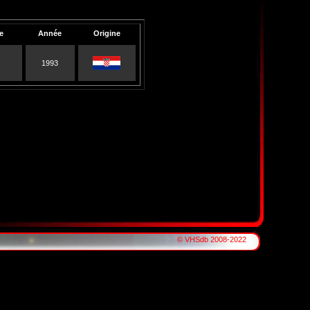
e
Année
Origine
1993
© VHSdb 2008-2022