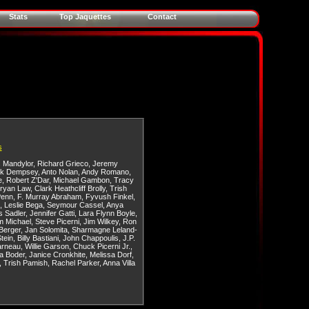
Stats
Top Jaquettes
Contact
s
 Mandylor
,
Richard Grieco
,
Jeremy
ck Dempsey
,
Anto Nolan
,
Andy Romano
,
e
,
Robert Z'Dar
,
Michael Gambon
,
Tracy
ryan Law
,
Clark Heathcliff Brolly
,
Trish
Penn
,
F. Murray Abraham
,
Fyvush Finkel
,
,
Leslie Bega
,
Seymour Cassel
,
Anya
s Sadler
,
Jennifer Gatti
,
Lara Flynn Boyle
,
m Michael
,
Steve Picerni
,
Jim Wilkey
,
Ron
Berger
,
Jan Solomita
,
Sharmagne Leland-
tein
,
Billy Bastiani
,
John Chappoulis
,
J.P.
arneau
,
Willie Garson
,
Chuck Picerni Jr.
,
a Boder
,
Janice Cronkhite
,
Melissa Dorf
,
,
Trish Pamish
,
Rachel Parker
,
Anna Villa