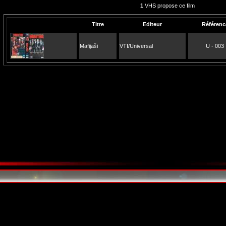
1
VHS propose ce film
Titre
Editeur
Référenc
Mafijaši
VTI/Universal
U - 003