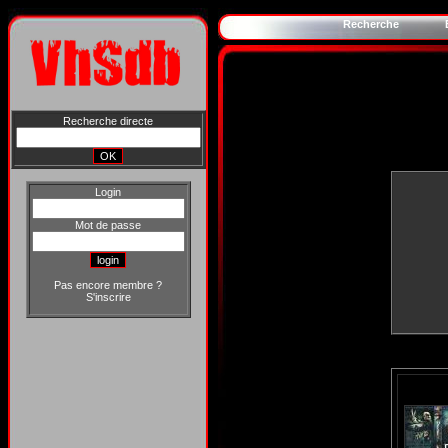
Recherche
Recherche directe
Login
Mot de passe
Pas encore membre ?
S'inscrire