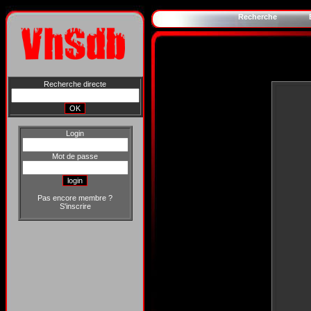
Recherche
Recherche directe
Login
Mot de passe
Pas encore membre ?
S'inscrire