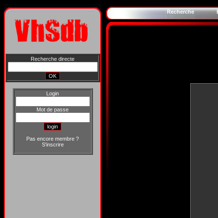
Recherche
Recherche directe
Login
Mot de passe
Pas encore membre ?
S'inscrire