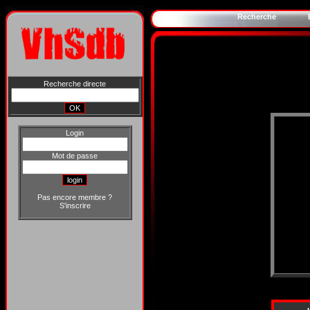
Recherche
Recherche directe
Login
Mot de passe
Pas encore membre ?
S'inscrire