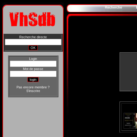
Recherche
Recherche directe
Login
Mot de passe
Pas encore membre ?
S'inscrire