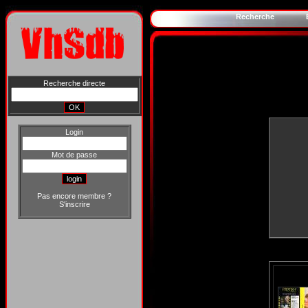
Recherche
Recherche directe
Login
Mot de passe
Pas encore membre ?
S'inscrire