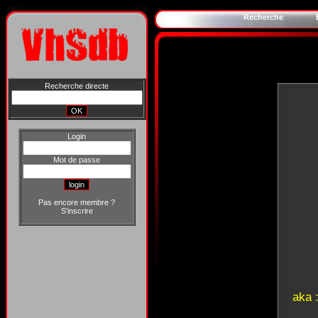
Recherche
Recherche directe
Login
Mot de passe
Pas encore membre ?
S'inscrire
aka 