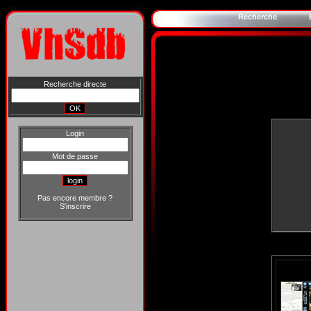
Recherche
Recherche directe
Login
Mot de passe
Pas encore membre ?
S'inscrire