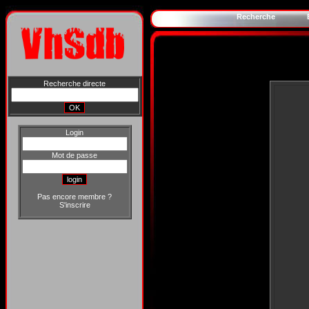
Recherche
Recherche directe
Login
Mot de passe
Pas encore membre ?
S'inscrire