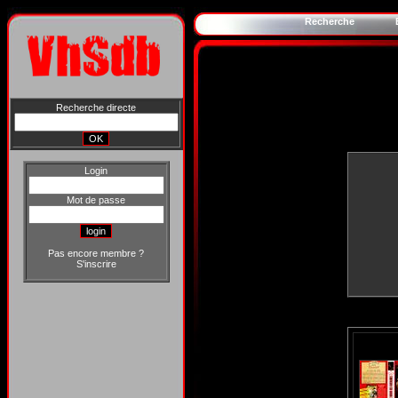
Recherche
Recherche directe
Login
Mot de passe
Pas encore membre ?
S'inscrire