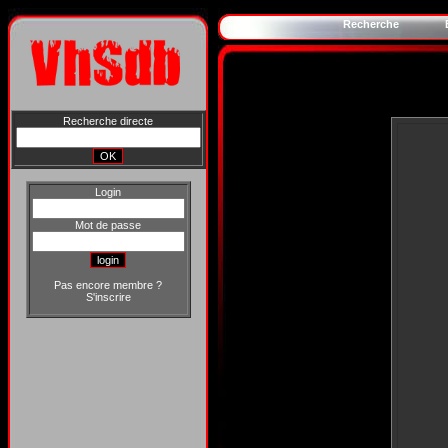
Recherche
Recherche directe
Login
Mot de passe
Pas encore membre ?
S'inscrire