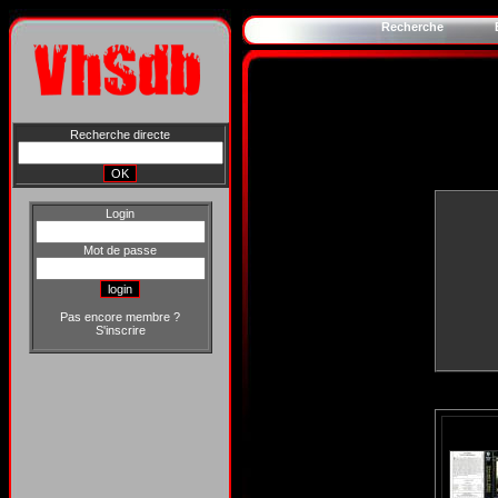
Recherche
Recherche directe
Login
Mot de passe
Pas encore membre ?
S'inscrire