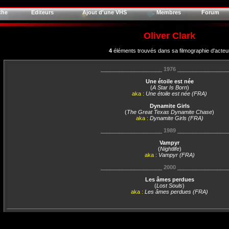
che
Editeurs
Ajout d'une VHS
Membres
Forum
Oliver Clark
4
éléments trouvés dans sa filmographie d'acteu
____________________
1976
________________
Une étoile est née
(
A Star Is Born
)
aka :
Une étoile est née (FRA)
Dynamite Girls
(
The Great Texas Dynamite Chase
)
aka :
Dynamite Girls (FRA)
____________________
1989
________________
Vampyr
(
Nightlife
)
aka :
Vampyr (FRA)
____________________
2000
________________
Les âmes perdues
(
Lost Souls
)
aka :
Les âmes perdues (FRA)