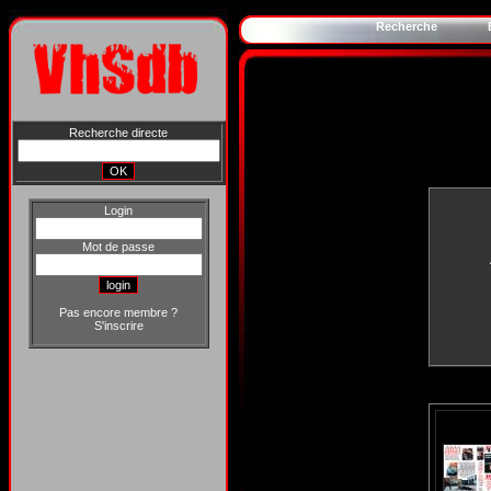
Recherche
Recherche directe
Login
Mot de passe
Pas encore membre ?
S'inscrire